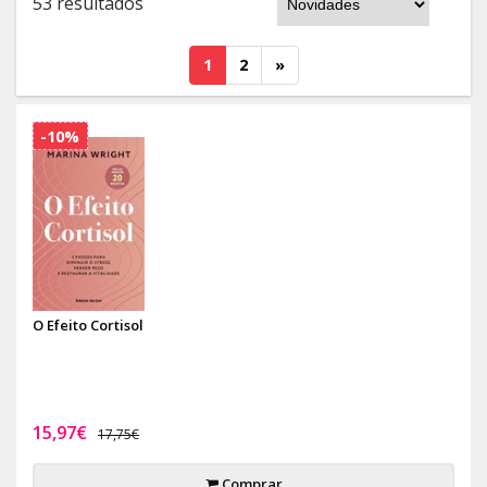
53 resultados
1
2
»
-10%
O Efeito Cortisol
15,97€
17,75€
Comprar