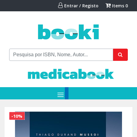
Entrar / Registo
Items
0
-10%