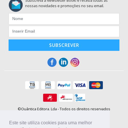
Subscreva a Newsletter Booki e receba todas as
nossas novidades e promoções no seu email.
SUBSCREVER
©Quântica Editora, Lda - Todos os direitos reservados
Praça da Corujeira, 30 - 4300-144 Porto
E-mail: info@booki.pt
Este site utiliza cookies para uma melhor
Tel.: +351 220 104 872
(
custo de chamada para a rede fixa
)