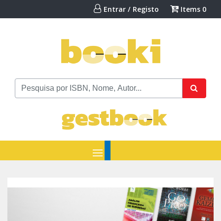
Entrar / Registo
Items
0