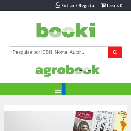
Entrar / Registo
Items
0