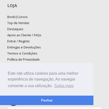
LOJA
Booki|Cursos
Top de Vendas
Destaques
Apoio ao Cliente / FAQs
Entrar / Registo
Entregas e Devoluções
Termos e Condições
Política de Privacidade
Livro de Reclamações
Este site utiliza cookies para uma melhor
experiência de navegação. Ao navegar
NEWSLETTER
consente a sua utilização.
Saiba mais
Subscreva a Newsletter Booki e receba todas as
Fechar
nossas novidades e promoções no seu email.