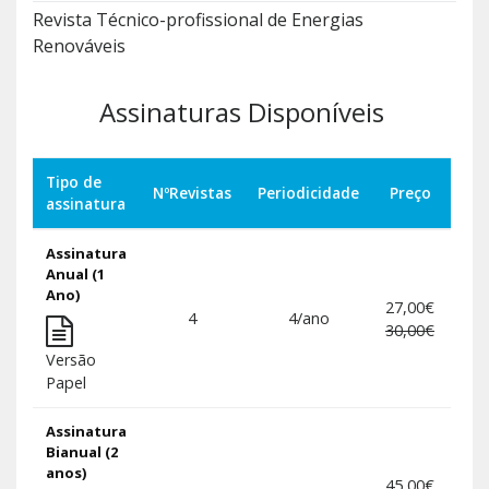
Revista Técnico-profissional de Energias
Renováveis
Assinaturas Disponíveis
Tipo de
NºRevistas
Periodicidade
Preço
assinatura
Assinatura
Anual (1
Ano)
27,00€
Adi
4
4/ano
30,00€
Versão
Papel
Assinatura
Bianual (2
anos)
45,00€