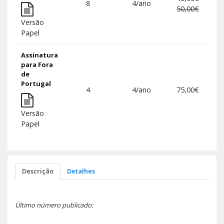
Adi
8
4/ano
50,00€
Versão
Papel
Assinatura
para Fora
de
Portugal
Adi
4
4/ano
75,00€
Versão
Papel
Descrição
Detalhes
Último número publicado: