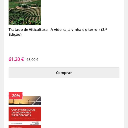
Tratado de Viticultura - A videira, a vinha e o terroir (3.ª
Edição)
61,20 €
68,00 €
Comprar
-20%