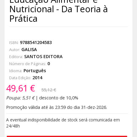
Nutricional - Da Teoria à
Prática
9788541204583
ISBN:
GALISA
Autor:
SANTOS EDITORA
Editora:
0
Número de Páginas:
Português
Idioma:
2014
Data Edição:
49,61 €
55,12 €
Poupa: 5,51 €
| desconto de 10,0%
Promoção válida até às 23:59 do dia 31-dez-2026.
A eventual indisponibilidade de stock será comunicada em
24/48h