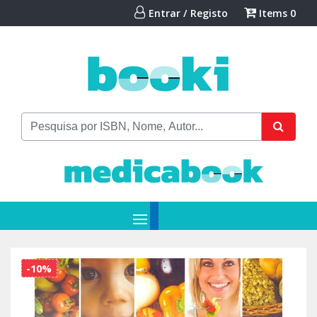
Entrar / Registo
Items
0
-10%