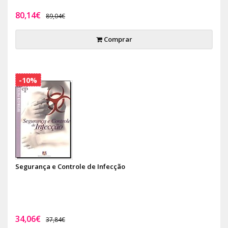
80,14€
89,04€
Comprar
-10%
Segurança e Controle de Infecção
34,06€
37,84€