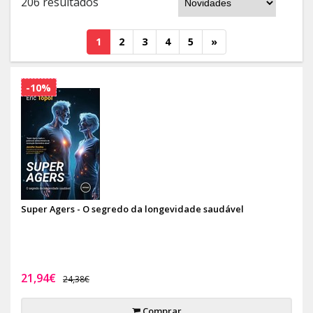
206 resultados
1
2
3
4
5
»
-10%
Super Agers - O segredo da longevidade saudável
21,94€
24,38€
Comprar