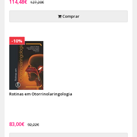
114,48€
127,20€
Comprar
-10%
Rotinas em Otorrinolaringologia
83,00€
92,22€