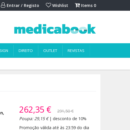
Entrar / Registo
Wishlist
Items
0
SIGN
DIREITO
OUTLET
REVISTAS
262,35 €
291,50 €
an,
Poupa: 29,15 €
| desconto de 10%
Promoção válida até às 23:59 do dia