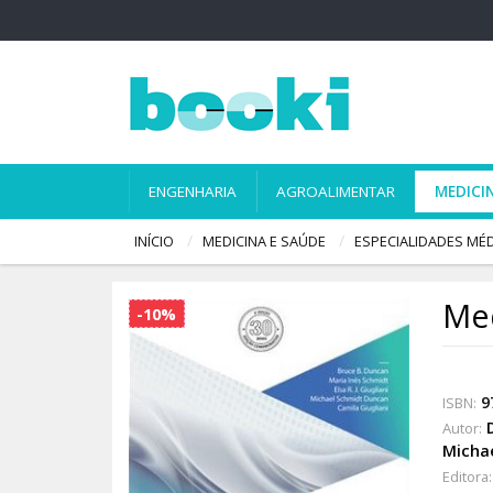
ENGENHARIA
AGROALIMENTAR
MEDICI
INÍCIO
MEDICINA E SAÚDE
ESPECIALIDADES MÉ
Med
-10%
9
ISBN:
Autor:
Michae
Editora: