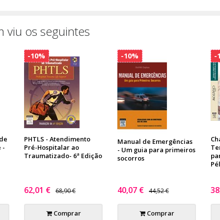
 viu os seguintes
-10%
-10%
-
 de
PHTLS - Atendimento
Ch
Manual de Emergências
 -
Pré-Hospitalar ao
Te
- Um guia para primeiros
Traumatizado- 6ª Edição
pa
socorros
Pé
62,01 €
40,07 €
38
68,90 €
44,52 €
Comprar
Comprar