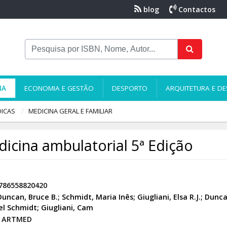
blog
Contactos
NA
ECONOMIA E GESTÃO
DESPORTO
ARQUITETURA E DE
DICAS
MEDICINA GERAL E FAMILIAR
icina ambulatorial 5ª Edição
786558820420
Duncan, Bruce B.; Schmidt, Maria Inês; Giugliani, Elsa R.J.; Dunc
l Schmidt; Giugliani, Cam
ARTMED