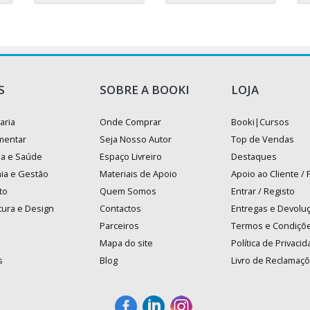
S
SOBRE A BOOKI
LOJA
aria
Onde Comprar
Booki|Cursos
mentar
Seja Nosso Autor
Top de Vendas
na e Saúde
Espaço Livreiro
Destaques
ia e Gestão
Materiais de Apoio
Apoio ao Cliente /
to
Quem Somos
Entrar / Registo
tura e Design
Contactos
Entregas e Devolu
Parceiros
Termos e Condiçõ
Mapa do site
Política de Privaci
s
Blog
Livro de Reclamaç