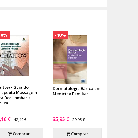
10%
-10%
aitow - Guia do
Dermatologia Básica em
rapeuta Massagem
Medicina Familiar
ra Dor Lombar e
lvica
,16 €
35,95 €
42,40 €
39,95 €
Comprar
Comprar