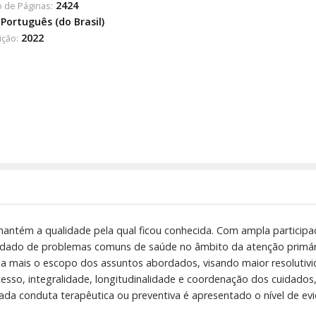
2424
 de Páginas:
Português (do Brasil)
2022
ição:
 mantém a qualidade pela qual ficou conhecida. Com ampla particip
 cuidado de problemas comuns de saúde no âmbito da atenção prim
nda mais o escopo dos assuntos abordados, visando maior resolutiv
acesso, integralidade, longitudinalidade e coordenação dos cuidad
ada conduta terapêutica ou preventiva é apresentado o nível de e