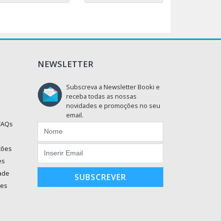
NEWSLETTER
Subscreva a Newsletter Booki e
receba todas as nossas
novidades e promoções no seu
email.
 FAQs
ções
es
dade
SUBSCREVER
ões