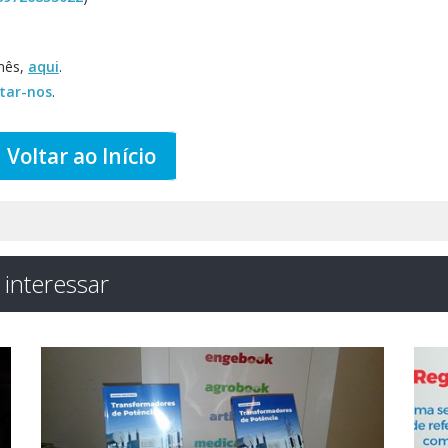
mês
,
aqui
.
tar-nos
.
Voltar ao Início
interessar