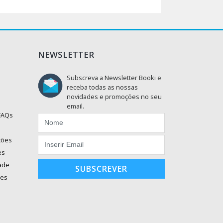
NEWSLETTER
Subscreva a Newsletter Booki e
receba todas as nossas
novidades e promoções no seu
email.
 FAQs
ções
es
dade
SUBSCREVER
ões