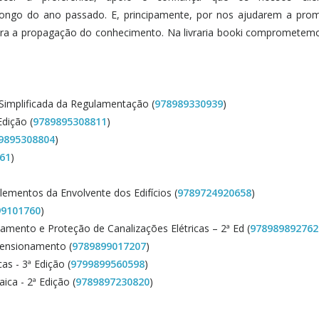
 longo do ano passado. E, principamente, por nos ajudarem a pro
 para a propagação do conhecimento. Na livraria booki comprometem
Simplificada da Regulamentação (
978989330939
)
Edição (
9789895308811
)
9895308804
)
61
)
lementos da Envolvente dos Edifícios (
9789724920658
)
99101760
)
amento e Proteção de Canalizações Elétricas – 2ª Ed (
978989892762
mensionamento (
9789899017207
)
s - 3ª Edição (
9799899560598
)
ica - 2ª Edição (
9789897230820
)