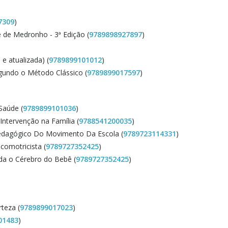
7309
)
 de Medronho - 3ª Edição (
9789898927897
)
)
 e atualizada) (
9789899101012
)
gundo o Método Clássico (
9789899017597
)
Saúde (
9789899101036
)
Intervenção na Família (
9788541200035
)
Pedagógico Do Movimento Da Escola (
9789723114331
)
comotricista (
9789727352425
)
da o Cérebro do Bebê (
9789727352425
)
rteza (
9789899017023
)
01483
)