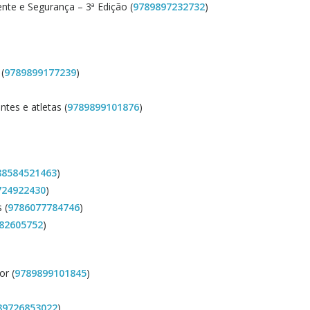
nte e Segurança – 3ª Edição (
9789897232732
)
(
9789899177239
)
ntes e atletas (
9789899101876
)
88584521463
)
724922430
)
 (
9786077784746
)
82605752
)
or (
9789899101845
)
89726853022
)