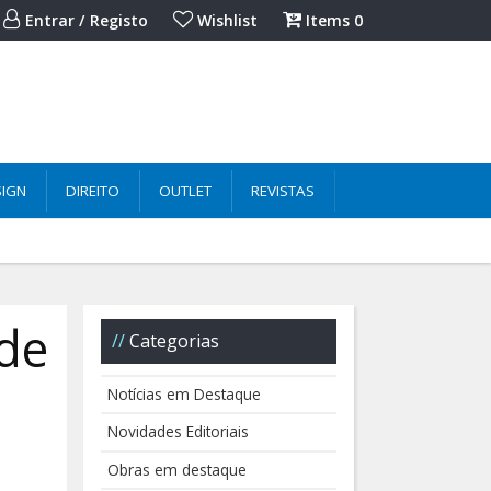
Entrar / Registo
Wishlist
Items
0
SIGN
DIREITO
OUTLET
REVISTAS
 de
Categorias
Notícias em Destaque
Novidades Editoriais
Obras em destaque