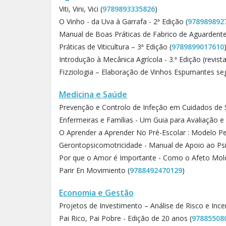
Viti, Vini, Vici (
9789893335826
)
O Vinho - da Uva à Garrafa - 2ª Edição (
978989892
Manual de Boas Práticas de Fabrico de Aguardente
Práticas de Viticultura – 3ª Edição (
9789899017610
Introdução à Mecânica Agrícola - 3.ª Edição (revista
Fizziologia – Elaboração de Vinhos Espumantes se
Medicina e Saúde
Prevenção e Controlo de Infeção em Cuidados de 
Enfermeiras e Famílias - Um Guia para Avaliação e 
O Aprender a Aprender No Pré-Escolar : Modelo 
Gerontopsicomotricidade - Manual de Apoio ao Psi
Por que o Amor é Importante - Como o Afeto Mol
Parir En Movimiento (
9788492470129
)
Economia e Gestão
Projetos de Investimento – Análise de Risco e Ince
Pai Rico, Pai Pobre - Edição de 20 anos (
97885508