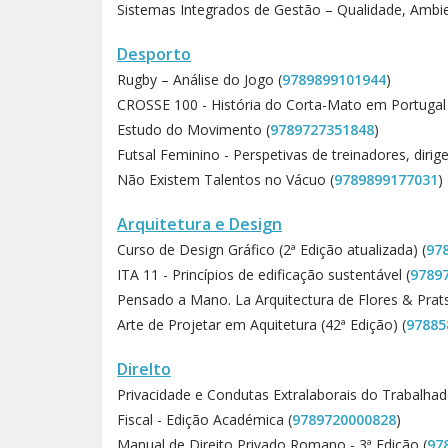
Sistemas Integrados de Gestão – Qualidade, Ambie
Desporto
Rugby – Análise do Jogo (
9789899101944
)
CROSSE 100 - História do Corta-Mato em Portugal 
Estudo do Movimento (
9789727351848
)
Futsal Feminino - Perspetivas de treinadores, dirige
Não Existem Talentos no Vácuo (
9789899177031
)
Arquitetura e Design
Curso de Design Gráfico (2ª Edição atualizada) (
97
ITA 11 - Princípios de edificação sustentável (
9789
Pensado a Mano. La Arquitectura de Flores & Prats
Arte de Projetar em Aquitetura (42ª Edição) (
97885
DireIto
Privacidade e Condutas Extralaborais do Trabalhad
Fiscal - Edição Académica (
9789720000828
)
Manual de Direito Privado Romano - 3ª Edição (
97