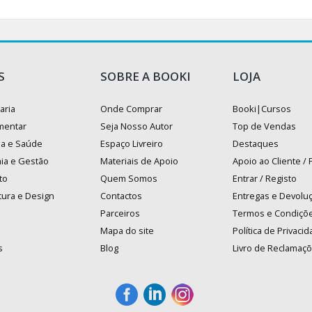
S
SOBRE A BOOKI
LOJA
aria
Onde Comprar
Booki|Cursos
mentar
Seja Nosso Autor
Top de Vendas
na e Saúde
Espaço Livreiro
Destaques
ia e Gestão
Materiais de Apoio
Apoio ao Cliente /
to
Quem Somos
Entrar / Registo
tura e Design
Contactos
Entregas e Devolu
Parceiros
Termos e Condiçõ
Mapa do site
Política de Privaci
s
Blog
Livro de Reclamaç