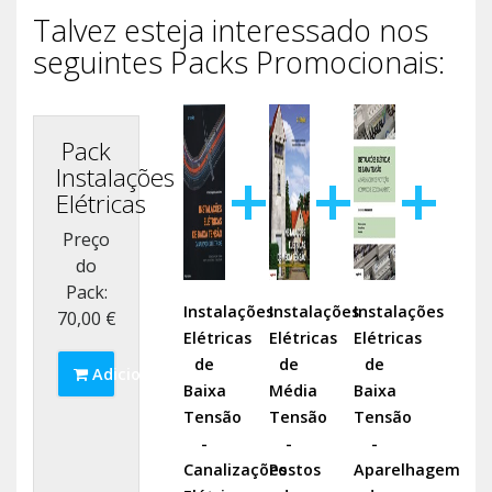
Talvez esteja interessado nos
seguintes Packs Promocionais:
Pack
Instalações
Elétricas
Preço
do
Pack:
Instalações
Instalações
Instalações
70,00 €
Elétricas
Elétricas
Elétricas
de
de
de
Adicionar ao Cesto
Baixa
Média
Baixa
Tensão
Tensão
Tensão
-
-
-
Canalizações
Postos
Aparelhagem