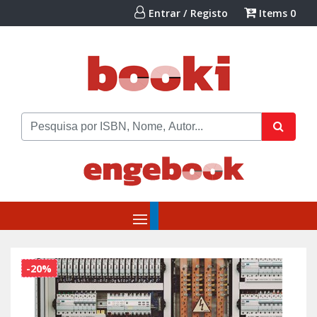
Entrar / Registo
Items
0
-20%