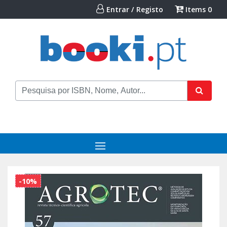
Entrar / Registo
Items
0
-10%