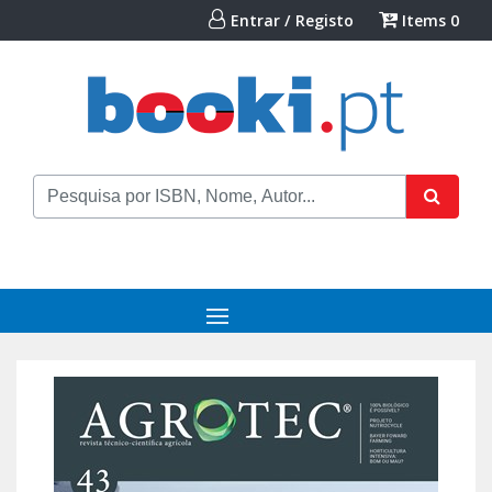
Entrar / Registo
Items
0