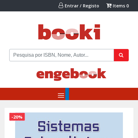
Entrar / Registo
Items
0
-20%