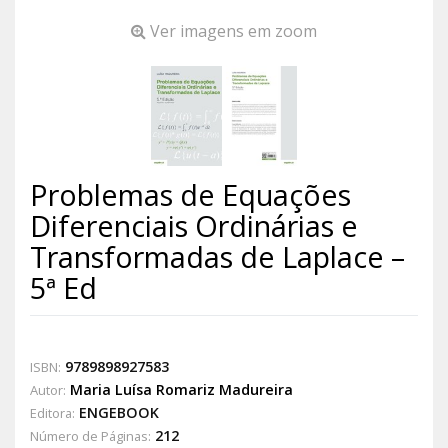
Ver imagens em zoom
Problemas de Equações
Diferenciais Ordinárias e
Transformadas de Laplace –
5ª Ed
9789898927583
ISBN:
Maria Luísa Romariz Madureira
Autor:
ENGEBOOK
Editora:
212
Número de Páginas: