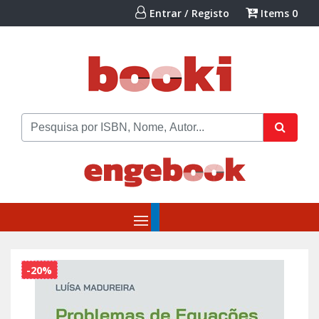
Entrar / Registo
Items
0
-20%