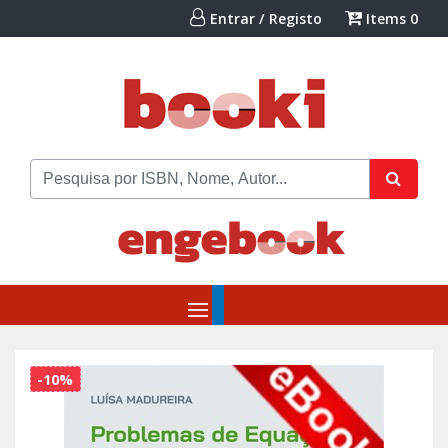
Entrar / Registo
Items
0
-10%