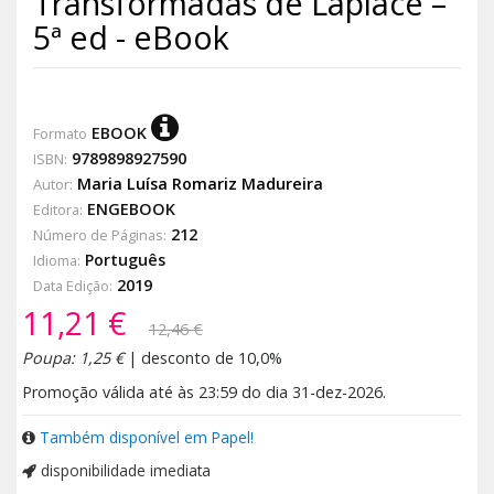
Transformadas de Laplace –
5ª ed - eBook
EBOOK
Formato
9789898927590
ISBN:
Maria Luísa Romariz Madureira
Autor:
ENGEBOOK
Editora:
212
Número de Páginas:
Português
Idioma:
2019
Data Edição:
11,21 €
12,46 €
Poupa: 1,25 €
| desconto de 10,0%
Promoção válida até às 23:59 do dia 31-dez-2026.
Também disponível em Papel!
disponibilidade imediata