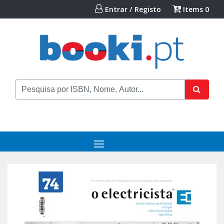
Entrar / Registo
Items
0