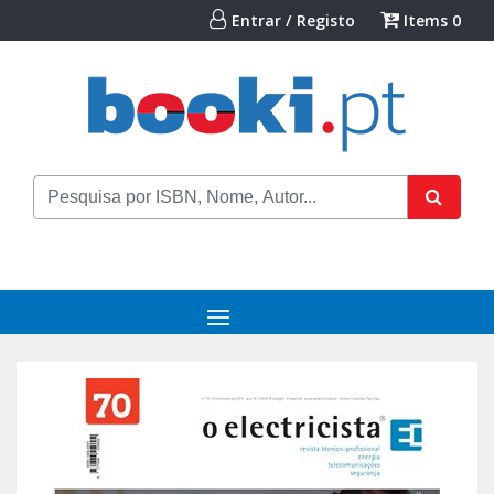
Entrar / Registo
Items
0