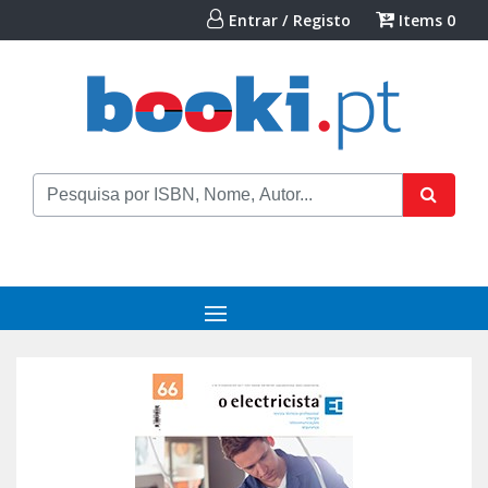
Entrar / Registo
Items
0