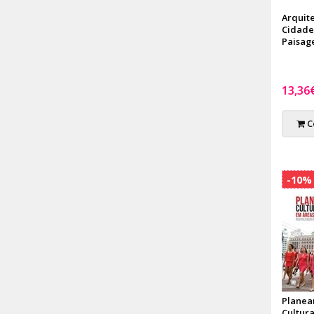
Arquite
Cidade
Paisa
13,36
C
-10%
Plane
Cultura