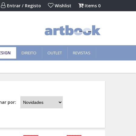
Entrar / Registo
Wishlist
Items
0
ESIGN
DIREITO
OUTLET
REVISTAS
nar por: