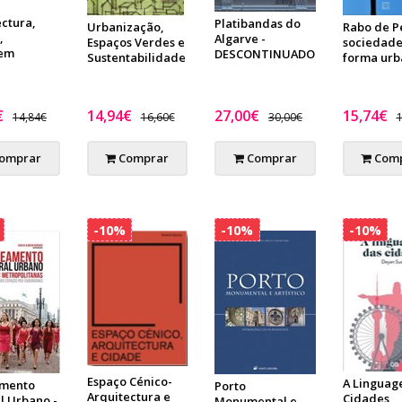
ctura,
Platibandas do
Rabo de Pe
Urbanização,
,
Algarve -
sociedade
Espaços Verdes e
gem
DESCONTINUADO
forma urb
Sustentabilidade
€
14,94€
27,00€
15,74€
14,84€
16,60€
30,00€
1
omprar
Comprar
Comprar
Comp
-10%
-10%
-10%
Espaço Cénico-
A Linguag
amento
Porto
Arquitectura e
Cidades
l Urbano -
Monumental e