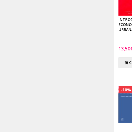
INTRO
ECONO
URBAN
13,50
C
-10%