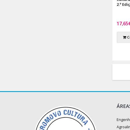
2.ª Edi
17,65
C
ÁREA
Engenh
Agroali