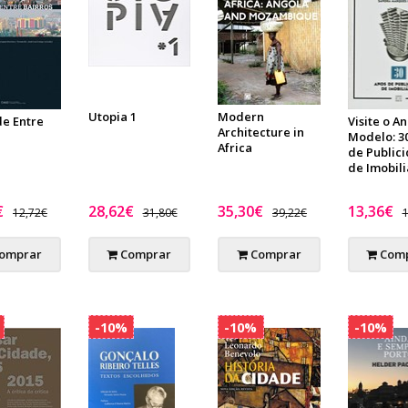
Utopia 1
Modern
de Entre
Visite o A
Architecture in
Modelo: 3
Africa
de Public
de Imobili
€
28,62€
35,30€
13,36€
12,72€
31,80€
39,22€
1
omprar
Comprar
Comprar
Comp
-10%
-10%
-10%