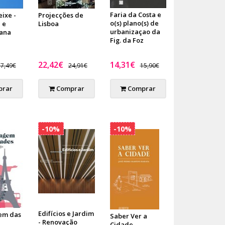
Faria da Costa e
ixe -
Projecções de
o(s) plano(s) de
 e
Lisboa
urbanizaçao da
ana
Fig. da Foz
22,42€
14,31€
7,49€
24,91€
15,90€
rar
Comprar
Comprar
-10%
-10%
Edifícios e Jardim
em das
Saber Ver a
- Renovação
Cidade