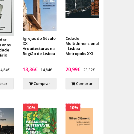
Igrejas do Século
Cidade
ndar
XX -
Multidimensional
0 Anos
Arquitecturas na
- Lisboa
idade
Região de Lisboa
Metropolis XXI
ário
13,36€
20,99€
4,84€
14,84€
23,32€
rar
Comprar
Comprar
-10%
-10%