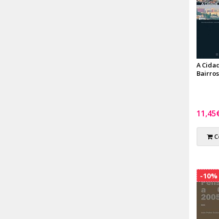
A Cida
Bairros
11,45
C
-10%