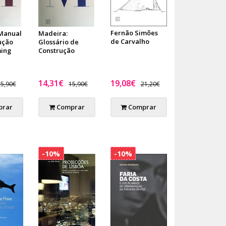
Fernão Simões
Manual
Madeira:
de Carvalho
ução
Glossário de
ming
Construção
14,31€
19,08€
5,90€
15,90€
21,20€
rar
Comprar
Comprar
-10%
-10%