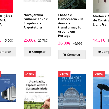
Novo Jardim
Cidade e
DUÇÃO A
Madeira: 
Gulbenkian - 12
Democracia - 30
MIA
de Constr
Projetos de
Anos de
A
Light Fra
Arquitetura
transformação
urbana em
Portugal
€
25,00€
14,31€
15,00€
27,78€
1
36,00€
40,00€
omprar
Comprar
Comp
Comprar
-10%
-10%
-10%