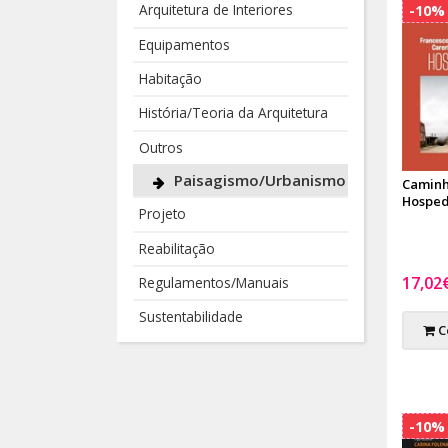
Arquitetura de Interiores
-10%
Equipamentos
Habitação
História/Teoria da Arquitetura
Outros
Paisagismo/Urbanismo
Caminh
Hosped
Projeto
Reabilitação
17,02
Regulamentos/Manuais
Sustentabilidade
C
-10%