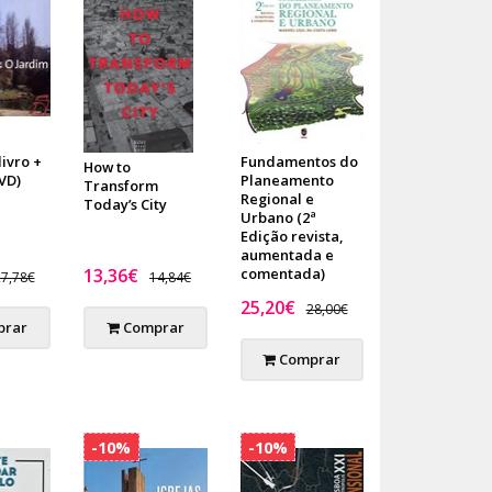
livro +
Fundamentos do
How to
VD)
Planeamento
Transform
Regional e
Today’s City
Urbano (2ª
Edição revista,
aumentada e
13,36€
comentada)
7,78€
14,84€
25,20€
28,00€
rar
Comprar
Comprar
-10%
-10%