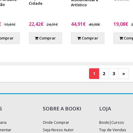
Cidade
ção
Artístico
€
22,42€
44,91€
19,08€
19,61€
24,91€
49,90€
2
omprar
Comprar
Comprar
Comp
1
2
3
»
S
SOBRE A BOOKI
LOJA
aria
Onde Comprar
Booki|Cursos
mentar
Seja Nosso Autor
Top de Vendas