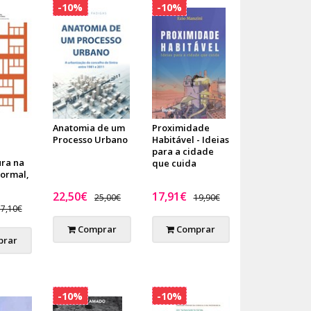
-10%
-10%
Anatomia de um
Proximidade
Processo Urbano
Habitável - Ideias
para a cidade
ura na
que cuida
formal,
22,50€
17,91€
25,00€
19,90€
7,10€
Comprar
Comprar
rar
-10%
-10%