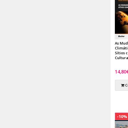
As Mud
Climát
Sítios 
Cultura
14,80
C
-10%