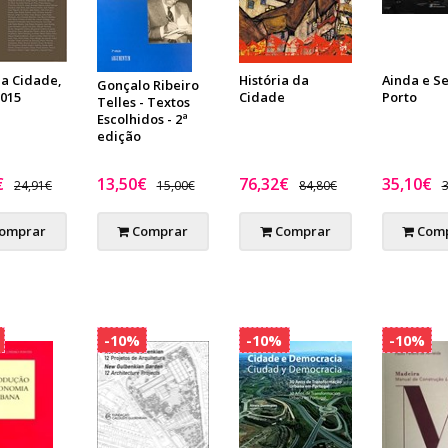
 a Cidade,
História da
Ainda e S
Gonçalo Ribeiro
2015
Cidade
Porto
Telles - Textos
Escolhidos - 2ª
edição
€
13,50€
76,32€
35,10€
24,91€
15,00€
84,80€
3
omprar
Comprar
Comprar
Comp
-10%
-10%
-10%