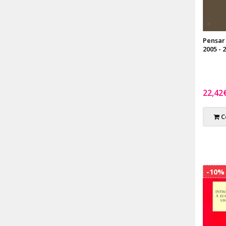
Pensar
2005 - 
22,42
C
-10%