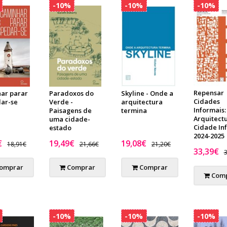
-10%
-10%
-10%
Repensar
ar parar
Paradoxos do
Skyline - Onde a
Cidades
ar-se
Verde -
arquitectura
Informais:
Paisagens de
termina
Arquitect
uma cidade-
Cidade In
estado
2024-2025
€
19,49€
19,08€
18,91€
21,66€
21,20€
33,39€
3
omprar
Comprar
Comprar
Comp
-10%
-10%
-10%