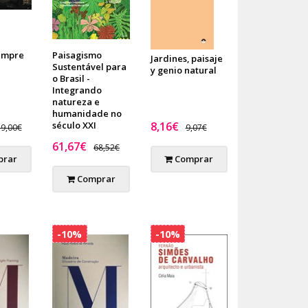
empre
Paisagismo
Jardines, paisaje
Sustentável para
y genio natural
o Brasil -
Integrando
natureza e
humanidade no
século XXI
8,16€
9,00€
9,07€
61,67€
68,52€
rar
Comprar
Comprar
-10%
-10%