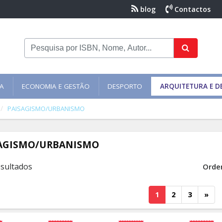
blog
Contactos
NA
ECONOMIA E GESTÃO
DESPORTO
ARQUITETURA E D
PAISAGISMO/URBANISMO
AGISMO/URBANISMO
esultados
Orde
1
2
3
»