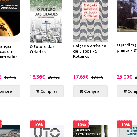
O Jardim (
Calçada Artística
anças
O Futuro das
planta + D
de Lisboa - 5
icas em
Cidades
Roteiros
com Valor
l
€
18,36€
17,65€
25,00€
16,44€
20,40€
19,61€
2
omprar
Comprar
Comprar
Comp
-10%
-10%
-10%