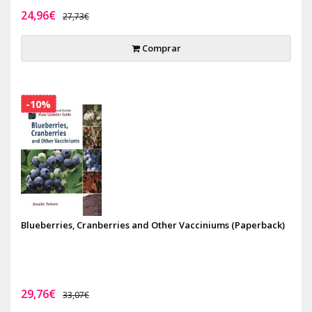
24,96€
27,73€
Comprar
-10%
Blueberries, Cranberries and Other Vacciniums (Paperback)
29,76€
33,07€