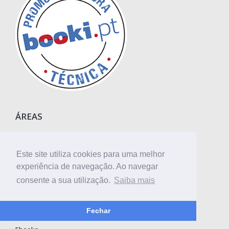
ÁREAS
Engenharia
Agroalimentar
Este site utiliza cookies para uma melhor
Medicina e Saúde
experiência de navegação. Ao navegar
Economia e Gestão
consente a sua utilização.
Saiba mais
Desporto
Arquitetura e Design
Fechar
Direito