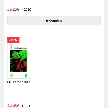
36,25€
40,28€
Comprar
-10%
Le Framboisier
44,45€
49,39€