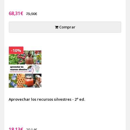
68,31€
75,90€
Comprar
-10%
Aprovechar los recursos silvestres - 2ª ed.
18,13€
20,14€