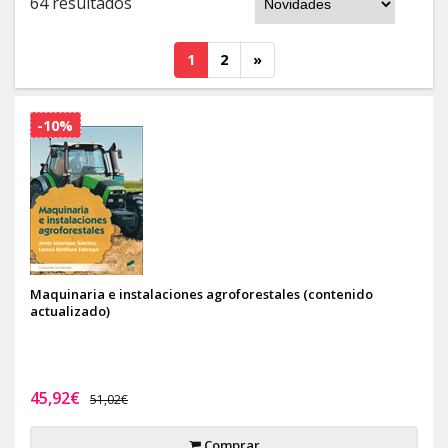
64 resultados
1
2
»
-10%
Maquinaria e instalaciones agroforestales (contenido
actualizado)
45,92€
51,02€
Comprar