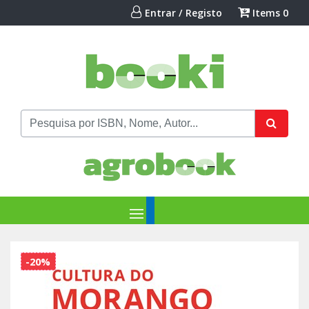
Entrar / Registo
Items
0
-20%