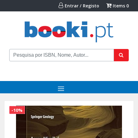
Entrar / Registo
Items
0
-10%