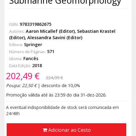
Submarine Geomorphology
9783319862675
ISBN:
Aaron Micallef (Editor)
,
Sebastian Krastel
Autores:
(Editor)
,
Alessandra Savini (Editor)
Springer
Editora:
571
Número de Páginas:
Fancês
Idioma:
2018
Data Edição:
202,49 €
224,99 €
Poupa: 22,50 €
| desconto de 10,0%
Promoção válida até às 23:59 do dia 31-dez-2026.
A eventual indisponibilidade de stock será comunicada em
24/48h
Adicionar ao Cesto