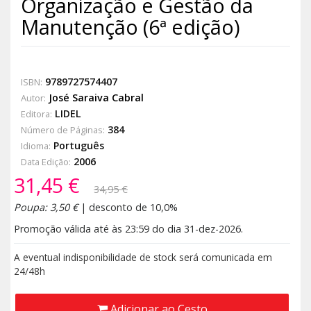
Organização e Gestão da
Manutenção (6ª edição)
9789727574407
ISBN:
José Saraiva Cabral
Autor:
LIDEL
Editora:
384
Número de Páginas:
Português
Idioma:
2006
Data Edição:
31,45 €
34,95 €
Poupa: 3,50 €
| desconto de 10,0%
Promoção válida até às 23:59 do dia 31-dez-2026.
A eventual indisponibilidade de stock será comunicada em
24/48h
Adicionar ao Cesto