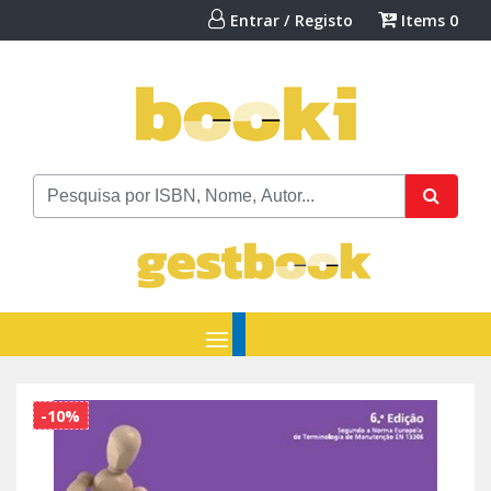
Entrar / Registo
Items
0
-10%