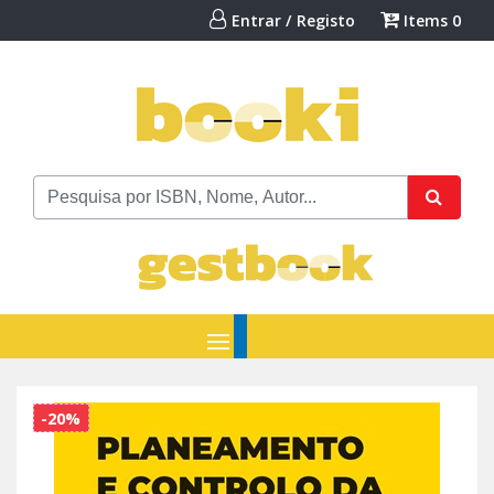
Entrar / Registo
Items
0
-20%