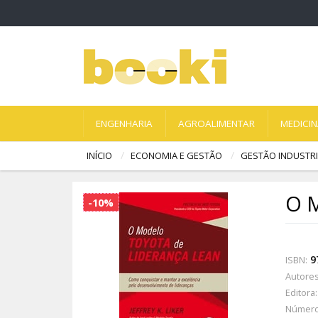
ENGENHARIA
AGROALIMENTAR
MEDICI
INÍCIO
ECONOMIA E GESTÃO
GESTÃO INDUSTRI
O M
-10%
9
ISBN:
Autores
Editora:
Número