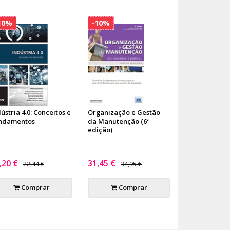
10%
-10%
ústria 4.0: Conceitos e
Organização e Gestão
ndamentos
da Manutenção (6ª
edição)
,20 €
31,45 €
22,44 €
34,95 €
Comprar
Comprar