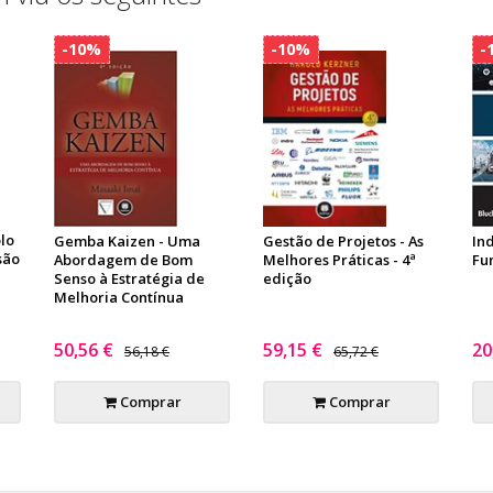
-10%
-10%
-
lo
Gemba Kaizen - Uma
Gestão de Projetos - As
Ind
são
Abordagem de Bom
Melhores Práticas - 4ª
Fu
Senso à Estratégia de
edição
Melhoria Contínua
50,56 €
59,15 €
20
56,18 €
65,72 €
Comprar
Comprar