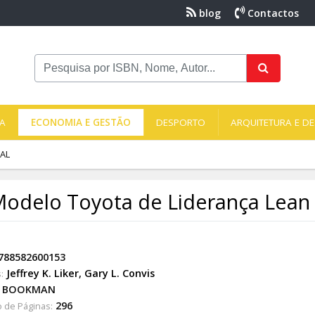
blog
Contactos
NA
ECONOMIA E GESTÃO
DESPORTO
ARQUITETURA E DE
AL
odelo Toyota de Liderança Lean
788582600153
Jeffrey K. Liker
,
Gary L. Convis
:
BOOKMAN
296
 de Páginas: