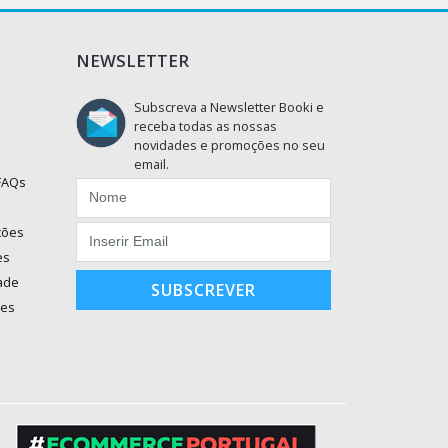
NEWSLETTER
Subscreva a Newsletter Booki e
receba todas as nossas
novidades e promoções no seu
email.
 FAQs
ções
es
dade
SUBSCREVER
ões