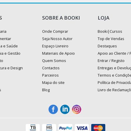
S
SOBRE A BOOKI
LOJA
aria
Onde Comprar
Booki|Cursos
mentar
Seja Nosso Autor
Top de Vendas
na e Saúde
Espaço Livreiro
Destaques
ia e Gestão
Materiais de Apoio
Apoio ao Cliente /
to
Quem Somos
Entrar / Registo
tura e Design
Contactos
Entregas e Devolu
Parceiros
Termos e Condiçõ
Mapa do site
Política de Privaci
s
Blog
Livro de Reclamaç