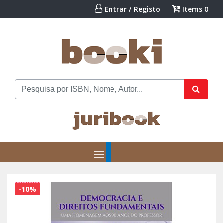
Entrar / Registo
Items
0
-10%