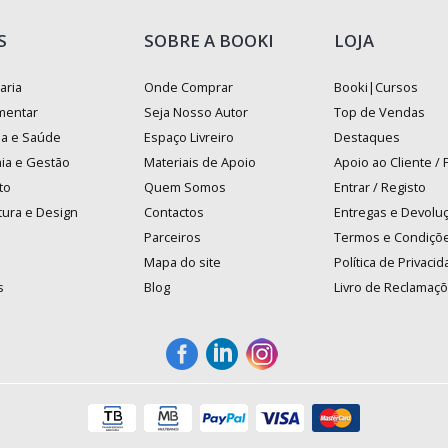
S
SOBRE A BOOKI
LOJA
aria
Onde Comprar
Booki|Cursos
mentar
Seja Nosso Autor
Top de Vendas
na e Saúde
Espaço Livreiro
Destaques
ia e Gestão
Materiais de Apoio
Apoio ao Cliente /
to
Quem Somos
Entrar / Registo
tura e Design
Contactos
Entregas e Devolu
Parceiros
Termos e Condiçõ
Mapa do site
Política de Privaci
s
Blog
Livro de Reclamaç