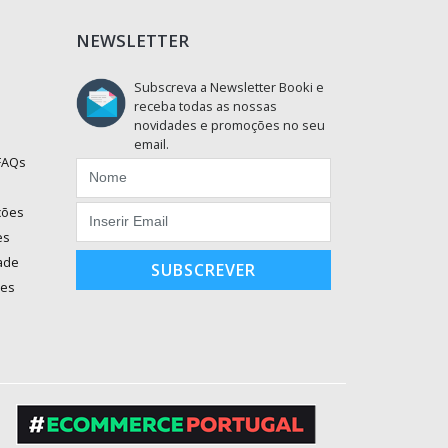
NEWSLETTER
Subscreva a Newsletter Booki e
receba todas as nossas
novidades e promoções no seu
email.
 FAQs
ções
es
dade
SUBSCREVER
ões