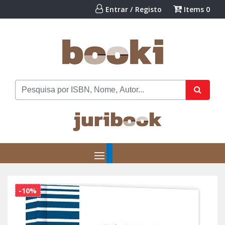
Entrar / Registo
Items
0
-10%