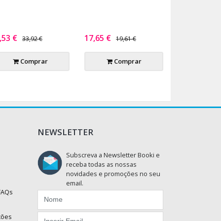
,53 €
17,65 €
33,92 €
19,61 €
Comprar
Comprar
NEWSLETTER
Subscreva a Newsletter Booki e
receba todas as nossas
novidades e promoções no seu
email.
 FAQs
ções