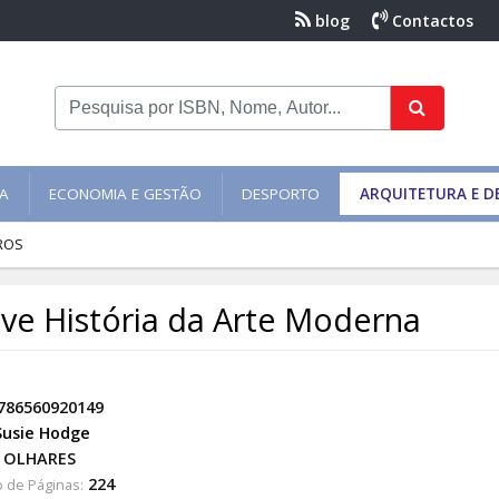
blog
Contactos
NA
ECONOMIA E GESTÃO
DESPORTO
ARQUITETURA E D
ROS
ve História da Arte Moderna
786560920149
Susie Hodge
OLHARES
224
 de Páginas: