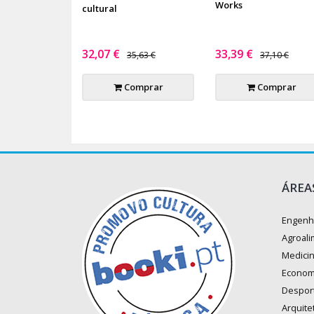
Works
cultural
32,07 €
33,39 €
35,63 €
37,10 €
Comprar
Comprar
ÁREA
Engenh
Agroali
Medici
Econom
Despor
Arquite