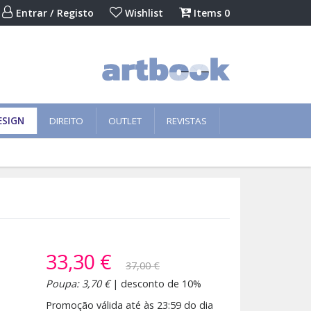
Entrar / Registo
Wishlist
Items
0
ESIGN
DIREITO
OUTLET
REVISTAS
33,30 €
37,00 €
Poupa: 3,70 €
| desconto de 10%
Promoção válida até às 23:59 do dia