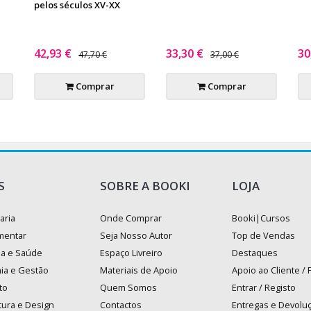
pelos séculos XV-XX
42,93 €
33,30 €
30
47,70 €
37,00 €
Comprar
Comprar
S
SOBRE A BOOKI
LOJA
aria
Onde Comprar
Booki|Cursos
mentar
Seja Nosso Autor
Top de Vendas
na e Saúde
Espaço Livreiro
Destaques
ia e Gestão
Materiais de Apoio
Apoio ao Cliente /
to
Quem Somos
Entrar / Registo
tura e Design
Contactos
Entregas e Devolu