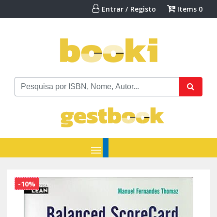
Entrar / Registo
Items
0
-10%