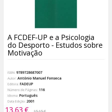
A FCDEF-UP e a Psicologia
do Desporto - Estudos sobre
Motivação
9789728687007
ISBN:
António Manuel Fonseca
Autor:
FADEUP
Editora:
116
Número de Páginas:
Português
Idioma:
2001
Data Edição:
13,63 €
15,15 €