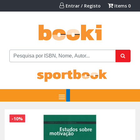
Entrar / Registo
Items
0
-10%