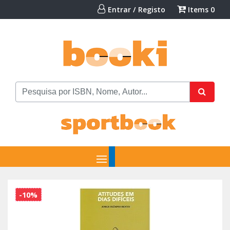
Entrar / Registo
Items
0
-10%