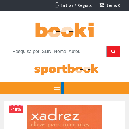
Entrar / Registo
Items
0
-10%