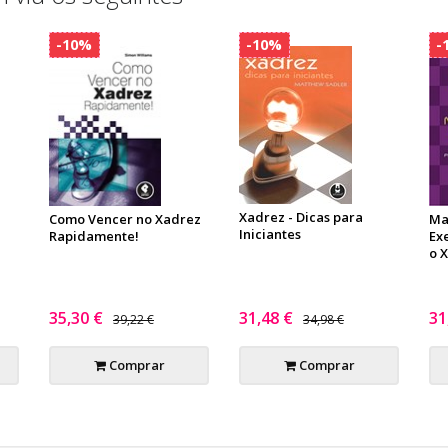
-10%
-10%
-
Xadrez - Dicas para
Como Vencer no Xadrez
Mat
Iniciantes
Rapidamente!
Exe
o 
35,30 €
31,48 €
31
39,22 €
34,98 €
Comprar
Comprar