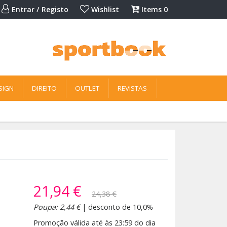
Entrar / Registo
Wishlist
Items
0
SIGN
DIREITO
OUTLET
REVISTAS
21,94 €
24,38 €
Poupa: 2,44 €
| desconto de 10,0%
Promoção válida até às 23:59 do dia