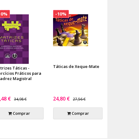
10%
-10%
Táticas de Xeque-Mate
rizes Táticas -
rcícios Práticos para
Xadrez Magistral
,48 €
24,80 €
34,98 €
27,56 €
Comprar
Comprar