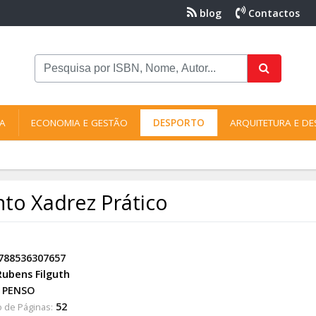
blog
Contactos
NA
ECONOMIA E GESTÃO
DESPORTO
ARQUITETURA E DE
to Xadrez Prático
788536307657
Rubens Filguth
PENSO
52
 de Páginas: