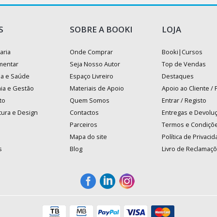
S
SOBRE A BOOKI
LOJA
aria
Onde Comprar
Booki|Cursos
mentar
Seja Nosso Autor
Top de Vendas
na e Saúde
Espaço Livreiro
Destaques
ia e Gestão
Materiais de Apoio
Apoio ao Cliente /
to
Quem Somos
Entrar / Registo
tura e Design
Contactos
Entregas e Devolu
Parceiros
Termos e Condiçõ
Mapa do site
Política de Privaci
s
Blog
Livro de Reclamaç