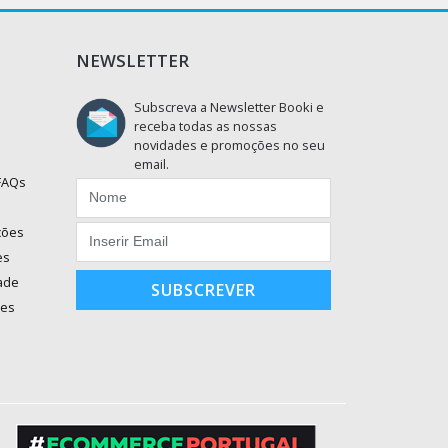
NEWSLETTER
Subscreva a Newsletter Booki e
receba todas as nossas
novidades e promoções no seu
email.
 FAQs
ções
es
dade
SUBSCREVER
ões