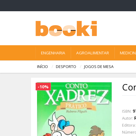
ENGENHARIA
AGROALIMENTAR
MEDICI
INÍCIO
DESPORTO
JOGOS DE MESA
Con
-10%
9
ISBN:
Autor:
Editora:
Número