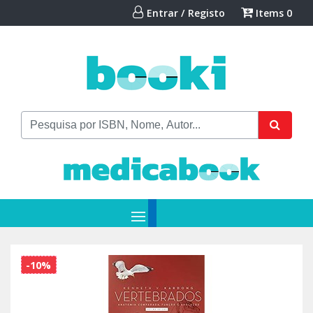
Entrar / Registo
Items
0
-10%