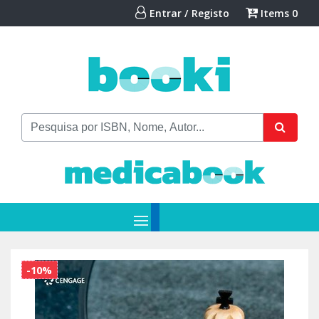
Entrar / Registo
Items
0
-10%