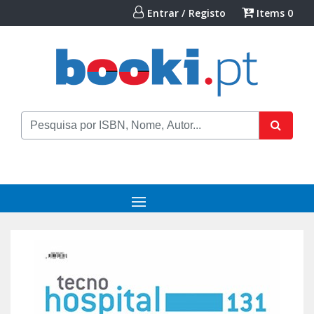
Entrar / Registo
Items
0