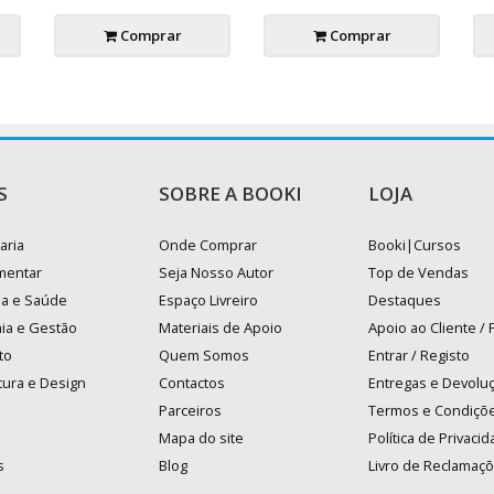
Comprar
Comprar
S
SOBRE A BOOKI
LOJA
aria
Onde Comprar
Booki|Cursos
mentar
Seja Nosso Autor
Top de Vendas
na e Saúde
Espaço Livreiro
Destaques
ia e Gestão
Materiais de Apoio
Apoio ao Cliente /
to
Quem Somos
Entrar / Registo
tura e Design
Contactos
Entregas e Devolu
Parceiros
Termos e Condiçõ
Mapa do site
Política de Privaci
s
Blog
Livro de Reclamaç