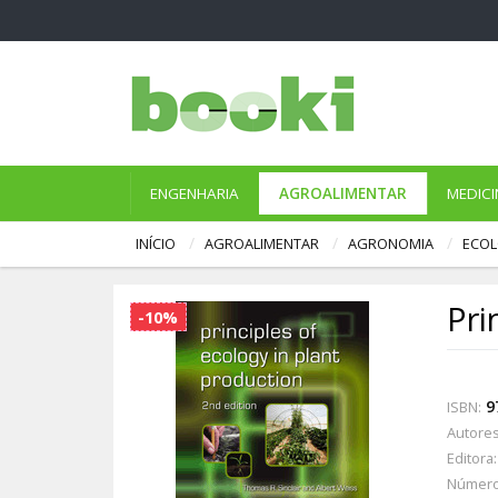
ENGENHARIA
AGROALIMENTAR
MEDICI
INÍCIO
AGROALIMENTAR
AGRONOMIA
ECOL
Pri
-10%
9
ISBN:
Autores
Editora:
Número