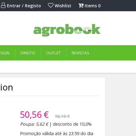
Entrar / Registo
Wishlist
Items
0
ESIGN
DIREITO
OUTLET
REVISTAS
tion
50,56 €
56,18 €
Poupa: 5,62 €
| desconto de 10,0%
Promoção válida até às 23:59 do dia