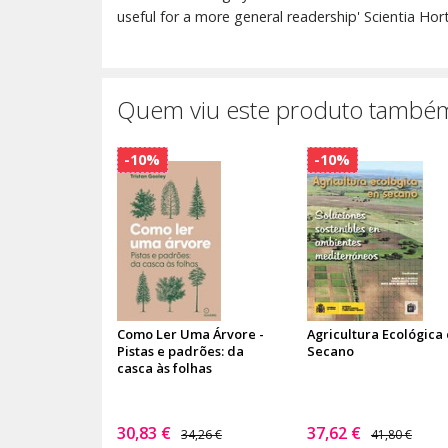
useful for a more general readership' Scientia Hort
Quem viu este produto também
-10%
-10%
Como Ler Uma Árvore -
Agricultura Ecológica
Pistas e padrões: da
Secano
casca às folhas
30,83 €
37,62 €
34,26 €
41,80 €