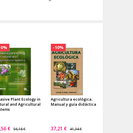
10%
-10%
asive Plant Ecology in
Agricultura ecológica.
tural and Agricultural
Manual y guía didáctica
stems
,56 €
37,21 €
56,18 €
41,34 €