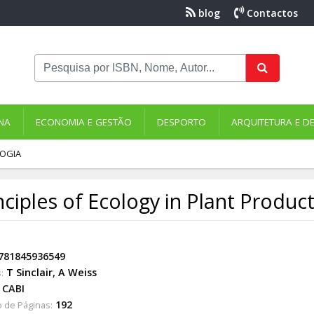
blog
Contactos
NA
ECONOMIA E GESTÃO
DESPORTO
ARQUITETURA E D
OGIA
nciples of Ecology in Plant Produc
781845936549
T Sinclair
,
A Weiss
:
CABI
192
 de Páginas: