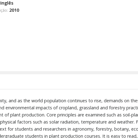
Inglês
2010
ição:
anity, and as the world population continues to rise, demands on thes
d environmental impacts of cropland, grassland and forestry practi
 of plant production. Core principles are examined such as soil-pla
s physical factors such as solar radiation, temperature and weather.
text for students and researchers in agronomy, forestry, botany, ec
dergraduate students in plant production courses. It is easy to read, 