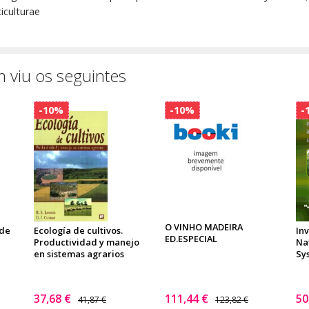
iculturae
 viu os seguintes
-10%
-10%
-
O VINHO MADEIRA
 de
Ecología de cultivos.
Inv
ED.ESPECIAL
Productividad y manejo
Na
en sistemas agrarios
Sy
37,68 €
111,44 €
50
41,87 €
123,82 €