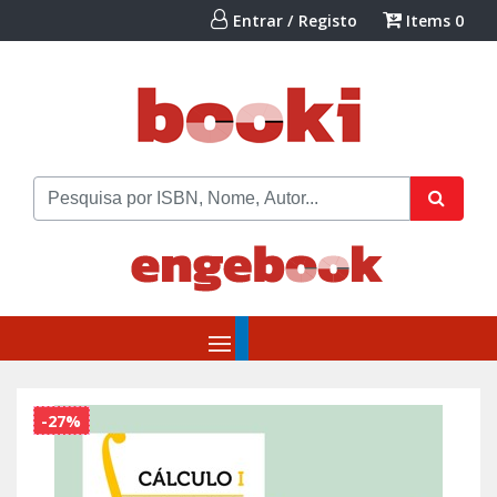
Entrar / Registo
Items
0
-27%