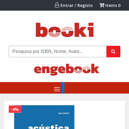
Entrar / Registo
Items
0
-4%