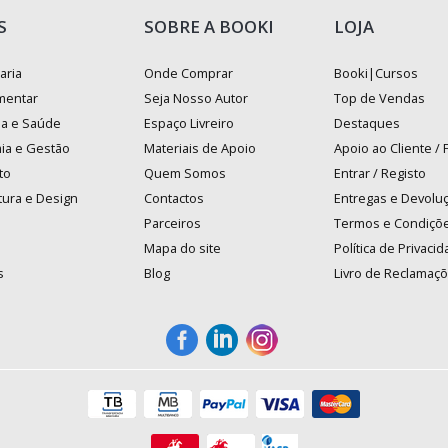
S
SOBRE A BOOKI
LOJA
aria
Onde Comprar
Booki|Cursos
mentar
Seja Nosso Autor
Top de Vendas
na e Saúde
Espaço Livreiro
Destaques
ia e Gestão
Materiais de Apoio
Apoio ao Cliente /
to
Quem Somos
Entrar / Registo
tura e Design
Contactos
Entregas e Devolu
Parceiros
Termos e Condiçõ
Mapa do site
Política de Privaci
s
Blog
Livro de Reclamaç