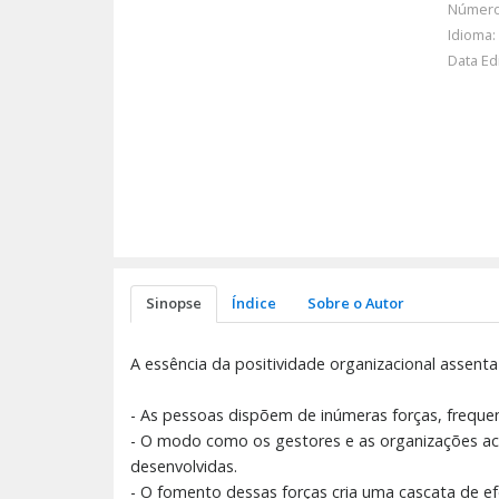
Número
Idioma:
Data Ed
Sinopse
Índice
Sobre o Autor
A essência da positividade organizacional assenta
- As pessoas dispõem de inúmeras forças, freque
- O modo como os gestores e as organizações ac
desenvolvidas.
- O fomento dessas forças cria uma cascata de efe