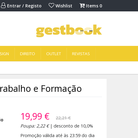
Entrar / Registo
Wishlist
Items
0
SIGN
DIREITO
OUTLET
REVISTAS
Trabalho e Formação
19,99 €
22,21 €
io
Poupa: 2,22 €
| desconto de 10,0%
Promoção válida até às 23:59 do dia