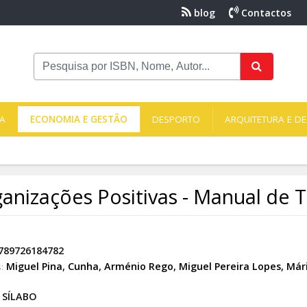
blog
Contactos
NA
ECONOMIA E GESTÃO
DESPORTO
ARQUITETURA E DE
anizações Positivas - Manual de 
789726184782
Miguel Pina
,
Cunha
,
Arménio Rego
,
Miguel Pereira Lopes
,
Már
:
SÍLABO