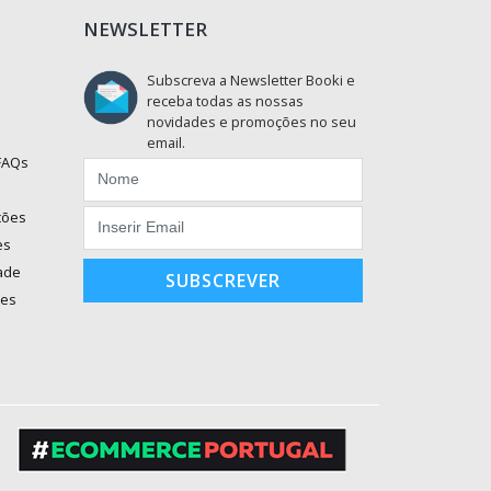
NEWSLETTER
Subscreva a Newsletter Booki e
receba todas as nossas
novidades e promoções no seu
email.
 FAQs
ções
es
dade
SUBSCREVER
ões