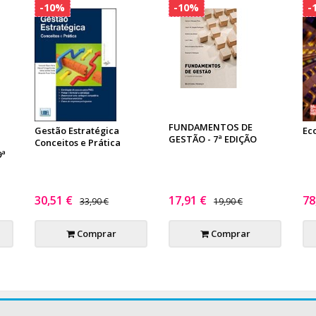
-10%
-10%
-
FUNDAMENTOS DE
Gestão Estratégica
Ec
GESTÃO - 7ª EDIÇÃO
Conceitos e Prática
9ª
30,51 €
17,91 €
78
33,90 €
19,90 €
Comprar
Comprar