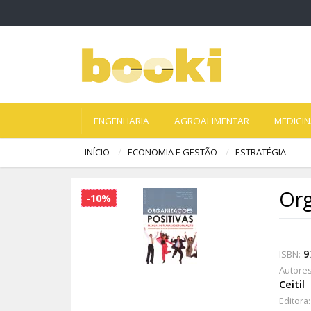
ENGENHARIA
AGROALIMENTAR
MEDICI
INÍCIO
ECONOMIA E GESTÃO
ESTRATÉGIA
Org
-10%
9
ISBN:
Autores
Ceitil
Editora: