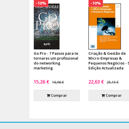
-10%
-10%
Go Pro - 7 Passos para te
Criação & Gestão de
tornares um profissional
Micro-Empresas &
do networking
Pequenos Negócios - 
marketing
Edição Actualizada
15,26 €
22,63 €
16,96 €
25,15 €
Comprar
Comprar