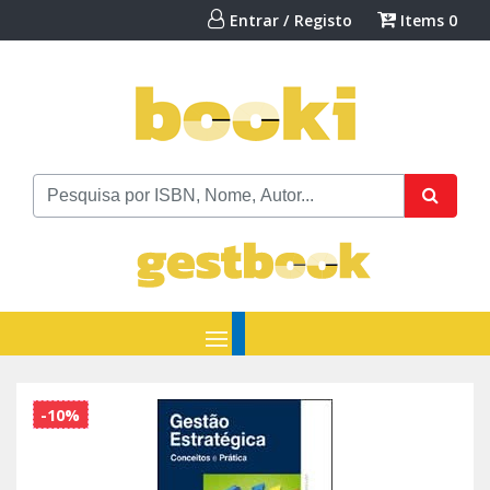
Entrar / Registo
Items
0
-10%