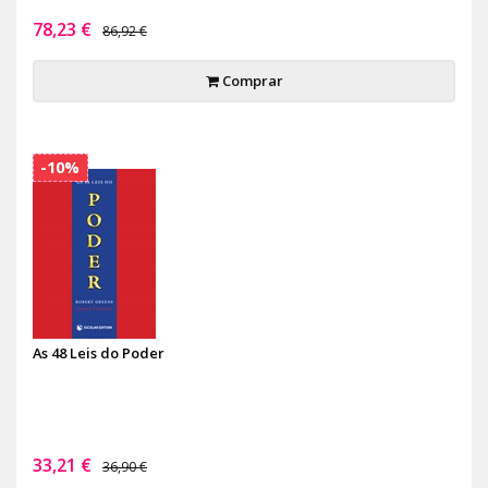
78,23 €
86,92 €
Comprar
-10%
As 48 Leis do Poder
33,21 €
36,90 €