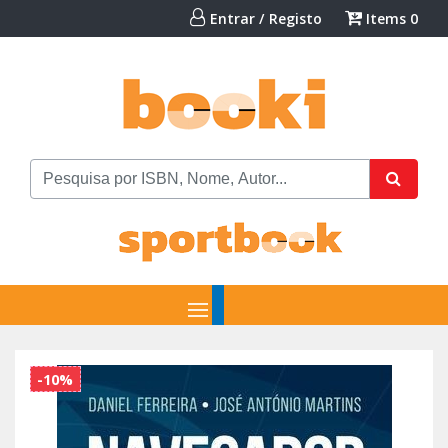
Entrar / Registo
Items
0
-10%