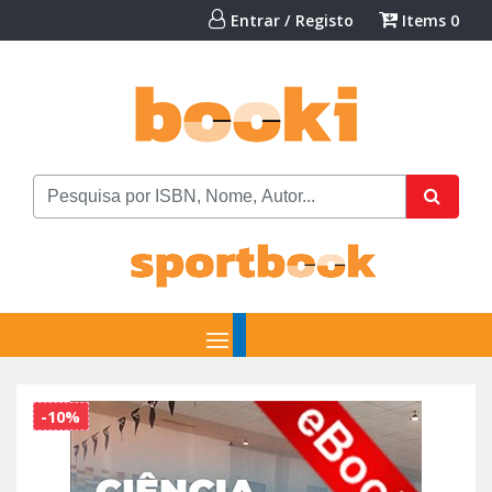
Entrar / Registo
Items
0
-10%