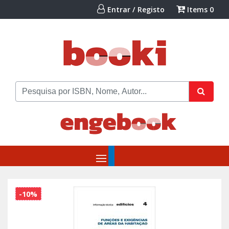
Entrar / Registo
Items
0
-10%