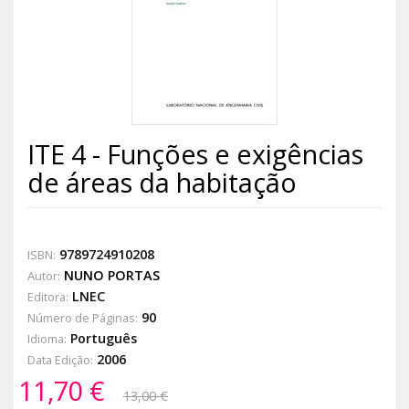
ITE 4 - Funções e exigências
de áreas da habitação
9789724910208
ISBN:
NUNO PORTAS
Autor:
LNEC
Editora:
90
Número de Páginas:
Português
Idioma:
2006
Data Edição:
11,70 €
13,00 €