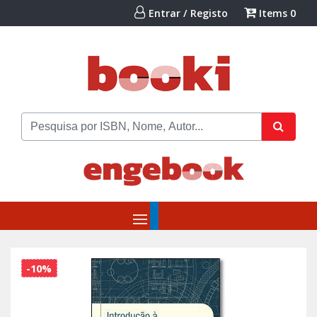
Entrar / Registo
Items
0
-10%