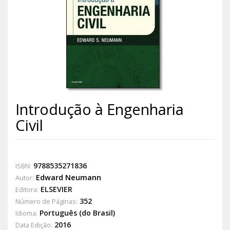
Introdução à Engenharia
Civil
9788535271836
ISBN:
Edward Neumann
Autor:
ELSEVIER
Editora:
352
Número de Páginas:
Português (do Brasil)
Idioma:
2016
Data Edição: