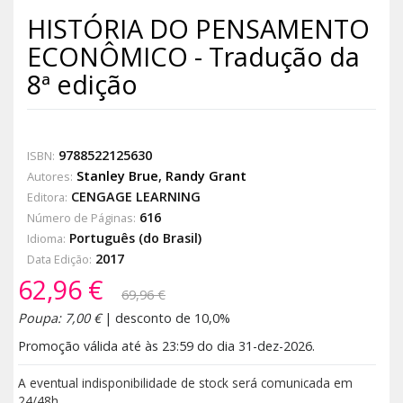
HISTÓRIA DO PENSAMENTO
ECONÔMICO - Tradução da
8ª edição
9788522125630
ISBN:
Stanley Brue
,
Randy Grant
Autores:
CENGAGE LEARNING
Editora:
616
Número de Páginas:
Português (do Brasil)
Idioma:
2017
Data Edição:
62,96 €
69,96 €
Poupa: 7,00 €
| desconto de 10,0%
Promoção válida até às 23:59 do dia 31-dez-2026.
A eventual indisponibilidade de stock será comunicada em
24/48h