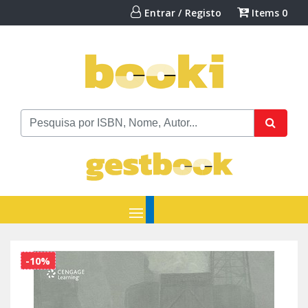
Entrar / Registo
Items
0
-10%